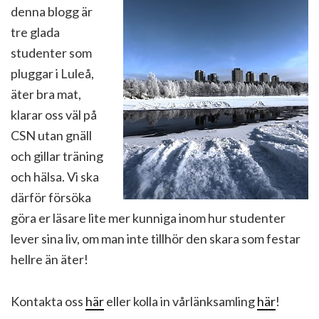
denna blogg är
tre glada
studenter som
pluggar i Luleå,
äter bra mat,
klarar oss väl på
CSN utan gnäll
och gillar träning
och hälsa. Vi ska
därför försöka
göra er läsare lite mer kunniga inom hur studenter
lever sina liv, om man inte tillhör den skara som festar
hellre än äter!
Kontakta oss
här
eller kolla in vårlänksamling
här
!